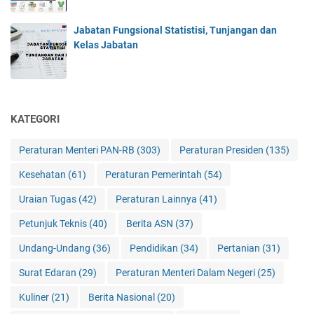
Jabatan Fungsional Statistisi, Tunjangan dan
Kelas Jabatan
KATEGORI
Peraturan Menteri PAN-RB
(303)
Peraturan Presiden
(135)
Kesehatan
(61)
Peraturan Pemerintah
(54)
Uraian Tugas
(42)
Peraturan Lainnya
(41)
Petunjuk Teknis
(40)
Berita ASN
(37)
Undang-Undang
(36)
Pendidikan
(34)
Pertanian
(31)
Surat Edaran
(29)
Peraturan Menteri Dalam Negeri
(25)
Kuliner
(21)
Berita Nasional
(20)