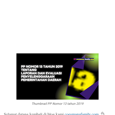
Thumbnail PP Nomor 13 tahun 2019
Selamat datang kembali di blog kami
coesmanafamily.com
. 👌