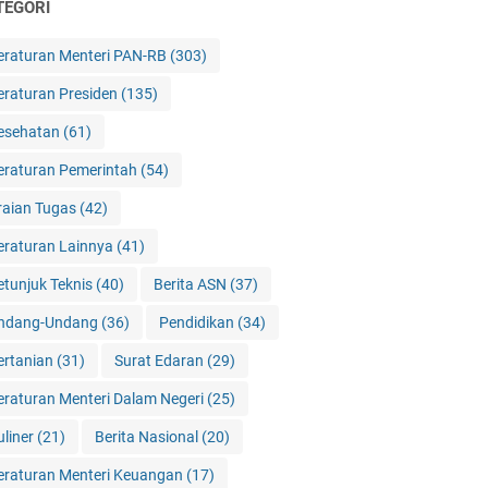
TEGORI
eraturan Menteri PAN-RB
(303)
eraturan Presiden
(135)
esehatan
(61)
eraturan Pemerintah
(54)
raian Tugas
(42)
eraturan Lainnya
(41)
etunjuk Teknis
(40)
Berita ASN
(37)
ndang-Undang
(36)
Pendidikan
(34)
ertanian
(31)
Surat Edaran
(29)
eraturan Menteri Dalam Negeri
(25)
uliner
(21)
Berita Nasional
(20)
eraturan Menteri Keuangan
(17)