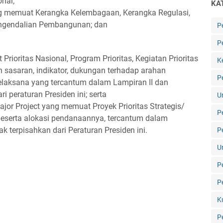
nal;
KA
g memuat Kerangka Kelembagaan, Kerangka Regulasi,
engendalian Pembangunan; dan
P
P
ioritas Nasional, Program Prioritas, Kegiatan Prioritas
K
n sasaran, indikator, dukungan terhadap arahan
P
 pelaksana yang tercantum dalam Lampiran II dan
i peraturan Presiden ini; serta
U
Major Project yang memuat Proyek Prioritas Strategis/
P
 beserta alokasi pendanaannya, tercantum dalam
k terpisahkan dari Peraturan Presiden ini.
P
U
P
P
K
P