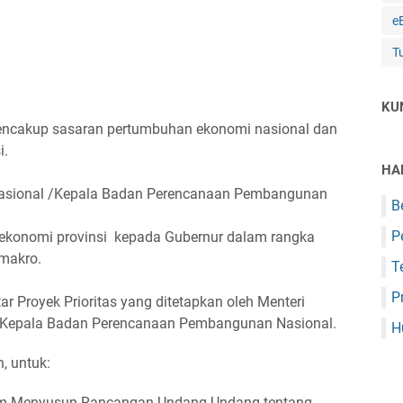
e
T
KU
ncakup sasaran pertumbuhan ekonomi nasional dan
i.
HA
asional /Kepala Badan Perencanaan Pembangunan
B
P
konomi provinsi kepada Gubernur dalam rangka
makro.
T
P
ar Proyek Prioritas yang ditetapkan oleh Menteri
Kepala Badan Perencanaan Pembangunan Nasional.
H
, untuk:
am Menyusun Rancangan Undang-Undang tentang