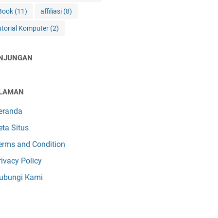
Book
(11)
affiliasi
(8)
utorial Komputer
(2)
NJUNGAN
LAMAN
eranda
eta Situs
erms and Condition
rivacy Policy
ubungi Kami