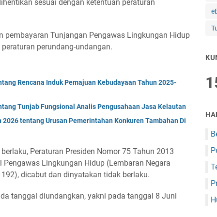
hentikan sesuai dengan ketentuan peraturan
e
T
an pembayaran Tunjangan Pengawas Lingkungan Hidup
n peraturan perundang-undangan.
KU
1
entang Rencana Induk Pemajuan Kebudayaan Tahun 2025-
ntang Tunjab Fungsional Analis Pengusahaan Jasa Kelautan
HA
n 2026 tentang Urusan Pemerintahan Konkuren Tambahan Di
B
P
i berlaku, Peraturan Presiden Nomor 75 Tahun 2013
al Pengawas Lingkungan Hidup (Lembaran Negara
T
92), dicabut dan dinyatakan tidak berlaku.
P
pada tanggal diundangkan, yakni pada tanggal 8 Juni
H