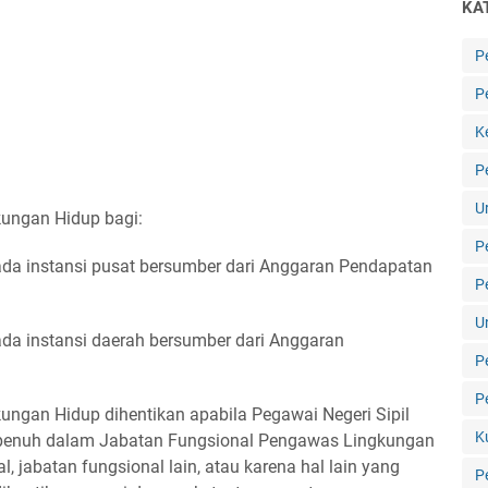
KA
P
P
K
P
U
ungan Hidup bagi:
P
pada instansi pusat bersumber dari Anggaran Pendapatan
P
U
pada instansi daerah bersumber dari Anggaran
P
P
ngan Hidup dihentikan apabila Pegawai Negeri Sipil
K
 penuh dalam Jabatan Fungsional Pengawas Lingkungan
, jabatan fungsional lain, atau karena hal lain yang
P