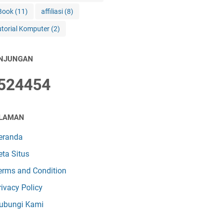
Book
(11)
affiliasi
(8)
utorial Komputer
(2)
NJUNGAN
5
2
4
4
5
4
LAMAN
eranda
eta Situs
erms and Condition
rivacy Policy
ubungi Kami