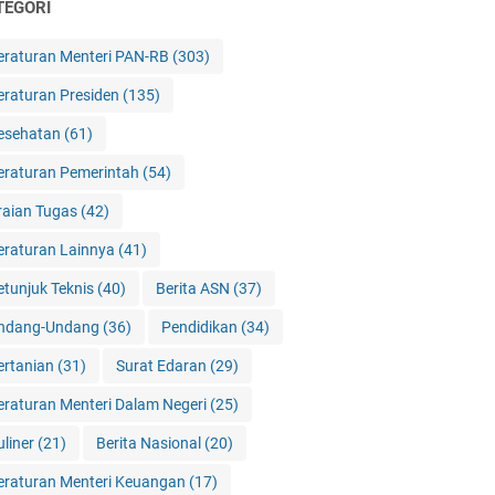
TEGORI
eraturan Menteri PAN-RB
(303)
eraturan Presiden
(135)
esehatan
(61)
eraturan Pemerintah
(54)
raian Tugas
(42)
eraturan Lainnya
(41)
etunjuk Teknis
(40)
Berita ASN
(37)
ndang-Undang
(36)
Pendidikan
(34)
ertanian
(31)
Surat Edaran
(29)
eraturan Menteri Dalam Negeri
(25)
uliner
(21)
Berita Nasional
(20)
eraturan Menteri Keuangan
(17)