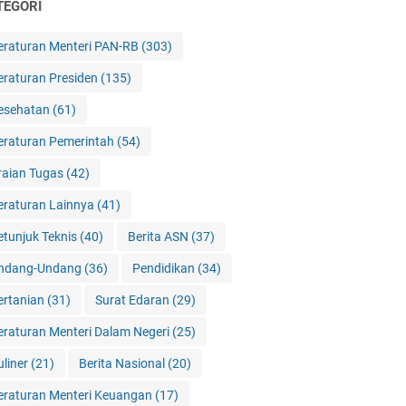
TEGORI
eraturan Menteri PAN-RB
(303)
eraturan Presiden
(135)
esehatan
(61)
eraturan Pemerintah
(54)
raian Tugas
(42)
eraturan Lainnya
(41)
etunjuk Teknis
(40)
Berita ASN
(37)
ndang-Undang
(36)
Pendidikan
(34)
ertanian
(31)
Surat Edaran
(29)
eraturan Menteri Dalam Negeri
(25)
uliner
(21)
Berita Nasional
(20)
eraturan Menteri Keuangan
(17)