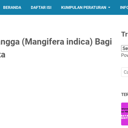
BERANDA
DAFTAR ISI
KUMPULAN PERATURAN
INF
Tr
gga (Mangifera indica) Bagi
ta
Po
TE