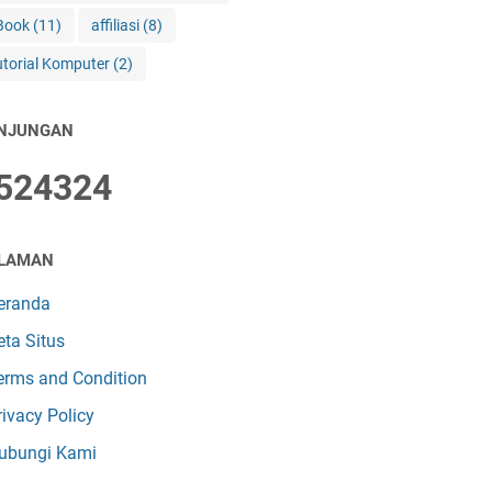
Book
(11)
affiliasi
(8)
utorial Komputer
(2)
NJUNGAN
5
2
4
3
2
4
LAMAN
eranda
eta Situs
erms and Condition
rivacy Policy
ubungi Kami