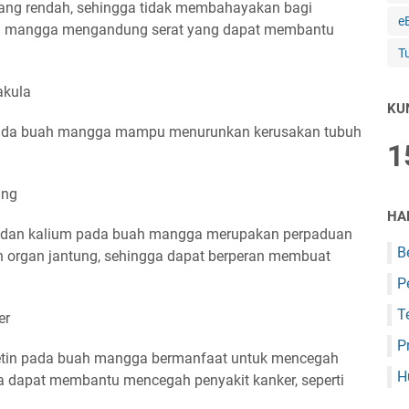
ng rendah, sehingga tidak membahayakan bagi
e
uah mangga mengandung serat yang dapat membantu
T
akula
KU
pada buah mangga mampu menurunkan kerusakan tubuh
1
ung
HA
m dan kalium pada buah mangga merupakan perpaduan
B
 organ jantung, sehingga dapat berperan membuat
P
T
er
P
setin pada buah mangga bermanfaat untuk mencegah
H
 dapat membantu mencegah penyakit kanker, seperti