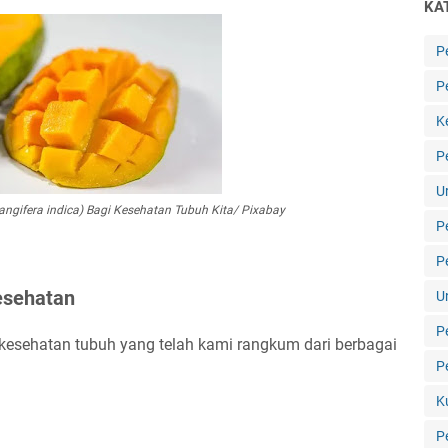
KA
P
P
K
P
U
gifera indica) Bagi Kesehatan Tubuh Kita/ Pixabay
P
P
esehatan
U
P
esehatan tubuh yang telah kami rangkum dari berbagai
P
K
P