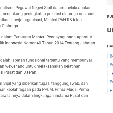
T
nalisme Pegawai Negeri Sipil dalam melaksanakan
an mendukung peningkatan prestasi olahraga nasional
KU
atkan kinerja organisasi, Menteri PAN RB telah
h Olahraga.
u
ur dalam Peraturan Menteri Pendayagunaan Aparatur
blik Indonesia Nomor 40 Tahun 2014 Tentang Jabatan
HA
B
adalah jabatan fungsional tertentu yang mempunyai
P
 dan wewenang untuk melaksanakan pelatihan
si Pusat dan Daerah.
T
P
i Sipil yang diberikan tugas, tanggungjawab, dan
han keolahragaan pada PPLM, Prima Muda, Prima
H
ara lainnya dalam lingkungan instansi Pusat dan