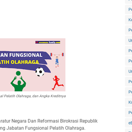
P
K
P
U
P
P
U
P
P
l Pelatih Olahraga, dan Angka Kreditnya
K
P
atur Negara Dan Reformasi Birokrasi Republik
e
g Jabatan Fungsional Pelatih Olahraga.