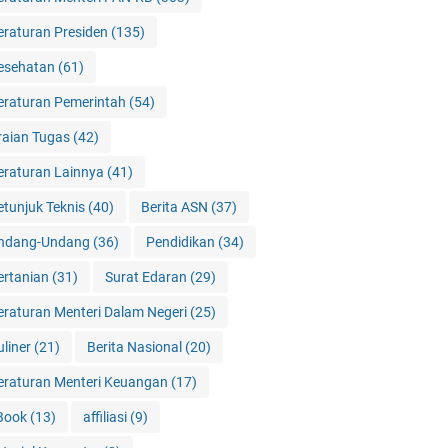
eraturan Presiden
(135)
esehatan
(61)
eraturan Pemerintah
(54)
raian Tugas
(42)
eraturan Lainnya
(41)
etunjuk Teknis
(40)
Berita ASN
(37)
ndang-Undang
(36)
Pendidikan
(34)
ertanian
(31)
Surat Edaran
(29)
eraturan Menteri Dalam Negeri
(25)
uliner
(21)
Berita Nasional
(20)
eraturan Menteri Keuangan
(17)
Book
(13)
affiliasi
(9)