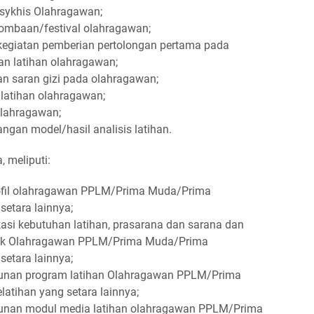
psykhis Olahragawan;
lombaan/festival olahragawan;
egiatan pemberian pertolongan pertama pada
an latihan olahragawan;
an saran gizi pada olahragawan;
 latihan olahragawan;
olahragawan;
gan model/hasil analisis latihan.
, meliputi:
rofil olahragawan PPLM/Prima Muda/Prima
setara lainnya;
kasi kebutuhan latihan, prasarana dan sarana dan
tuk Olahragawan PPLM/Prima Muda/Prima
setara lainnya;
unan program latihan Olahragawan PPLM/Prima
tihan yang setara lainnya;
unan modul media latihan olahragawan PPLM/Prima