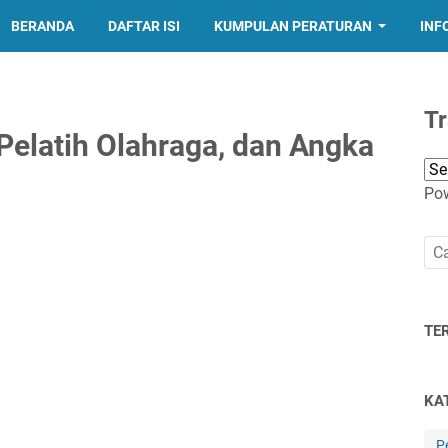
BERANDA
DAFTAR ISI
KUMPULAN PERATURAN
INF
Tr
Pelatih Olahraga, dan Angka
Po
TE
KA
P