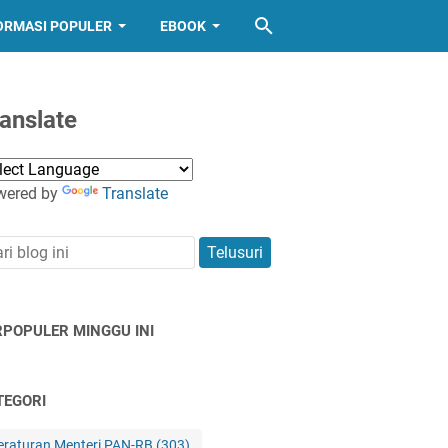
ORMASI POPULER
EBOOK
anslate
wered by
Translate
RPOPULER MINGGU INI
TEGORI
eraturan Menteri PAN-RB
(303)