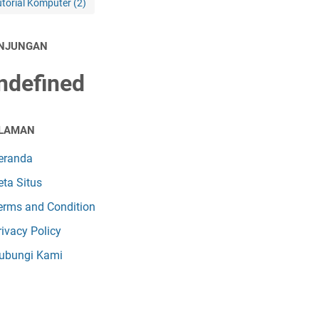
utorial Komputer
(2)
NJUNGAN
n
d
e
f
n
e
d
LAMAN
eranda
eta Situs
erms and Condition
rivacy Policy
ubungi Kami