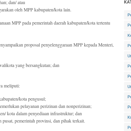
uhan;
dan/ atau
KA
ggarakan oleh MPP kabupaten/kota lain.
P
sanaan MPP pada pemerintah daerah kabupaten/kota tertentu
P
K
menyampaikan proposal penyelenggaraan MPP kepada Menteri,
P
U
 walikota yang bersangkutan;
dan
P
P
a meliputi:
U
P
kabupaten/kota pengusul;
emerlukan pelayanan perizinan dan nonperizinan;
P
en/ kota dalam penyediaan infrastruktur;
dan
K
pusat, pemerintah provinsi, dan pihak terkait.
P