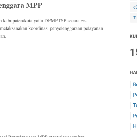
enggara MPP
e
T
ah kabupaten/kota yaitu DPMPTSP secara
ex-
melaksanakan koordinasi penyelenggaraan pelayanan
nan.
KU
1
HA
B
P
T
P
H
gai Penyelenggara MPP menyelenggarakan