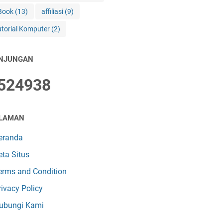
Book
(13)
affiliasi
(9)
utorial Komputer
(2)
NJUNGAN
5
2
4
9
3
8
LAMAN
eranda
eta Situs
erms and Condition
rivacy Policy
ubungi Kami