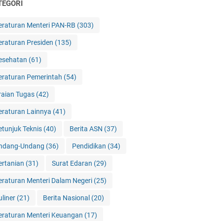
TEGORI
eraturan Menteri PAN-RB
(303)
eraturan Presiden
(135)
esehatan
(61)
eraturan Pemerintah
(54)
raian Tugas
(42)
eraturan Lainnya
(41)
etunjuk Teknis
(40)
Berita ASN
(37)
ndang-Undang
(36)
Pendidikan
(34)
ertanian
(31)
Surat Edaran
(29)
eraturan Menteri Dalam Negeri
(25)
uliner
(21)
Berita Nasional
(20)
eraturan Menteri Keuangan
(17)